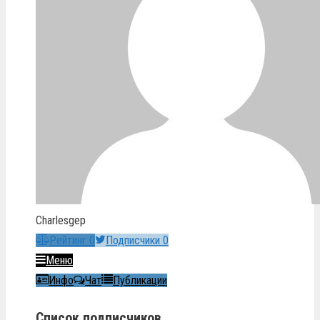
Charlesgep
Рейтинг
0
Подписчики
0
Меню
Инфо
Чат
Публикации
Список подписчиков